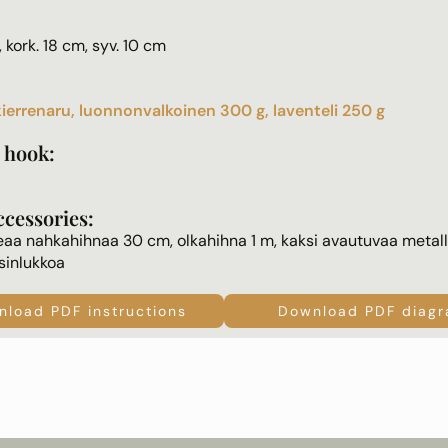
, kork. 18 cm, syv. 10 cm
ierrenaru, luonnonvalkoinen 300 g, laventeli 250 g
 hook:
ccessories:
eaa nahkahihnaa 30 cm, olkahihna 1 m, kaksi avautuvaa metall
asinlukkoa
load PDF instructions
Download PDF diag