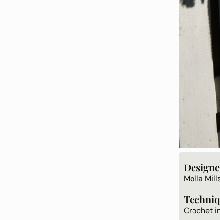
Designe
Molla Mil
Techniq
Crochet i