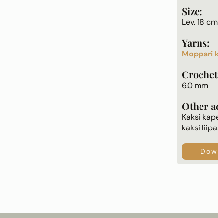
Size:
Lev. 18 cm
Yarns:
Moppari k
Crochet
6.0 mm
Other a
Kaksi kap
kaksi liip
Down