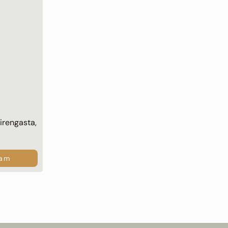
irengasta,
ram