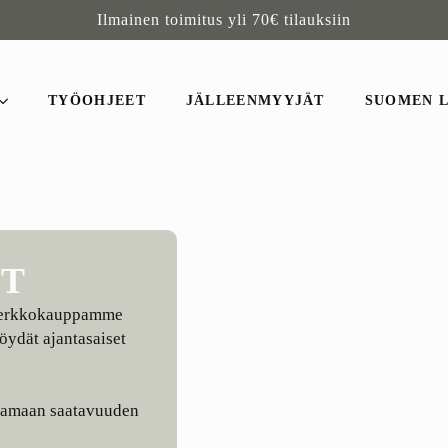
Ilmainen toimitus yli 70€ tilauksiin
TYÖOHJEET
JÄLLEENMYYJÄT
SUOMEN 
ÄT
 verkkokauppamme
 löydät ajantasaiset
istamaan saatavuuden